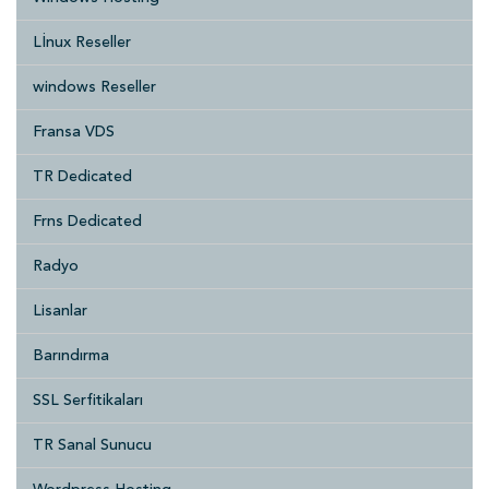
Lİnux Reseller
windows Reseller
Fransa VDS
TR Dedicated
Frns Dedicated
Radyo
Lisanlar
Barındırma
SSL Serfitikaları
TR Sanal Sunucu