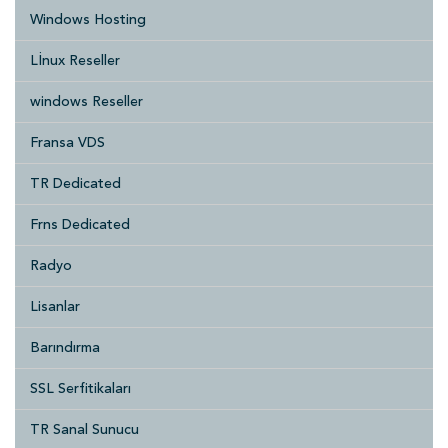
Windows Hosting
Lİnux Reseller
windows Reseller
Fransa VDS
TR Dedicated
Frns Dedicated
Radyo
Lisanlar
Barındırma
SSL Serfitikaları
TR Sanal Sunucu